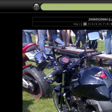
pcs
/
Kaposujlak
20060520684 (La
Kép |
1
|
2
|
3
|
4
|
5
|
6
|
7
|
8
|