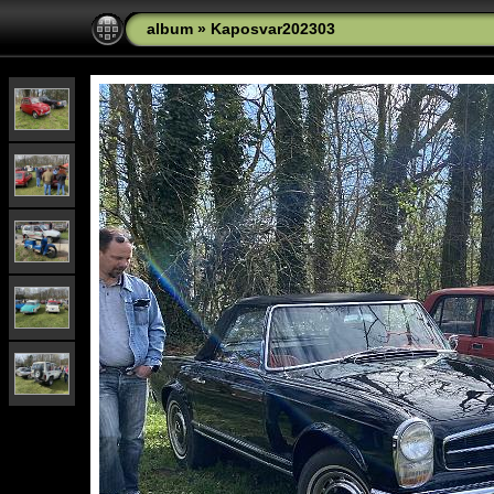
album
»
Kaposvar202303