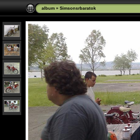
album
»
Simsonsrbaratok