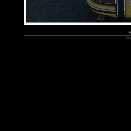
2
Öss