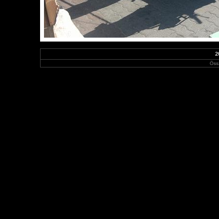
2
Öss