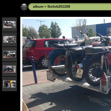
album
»
Siofok201208