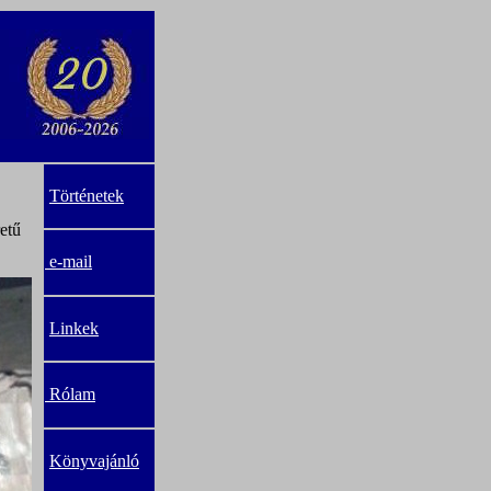
Történetek
etű
e-mail
Linkek
Rólam
Könyvajánló