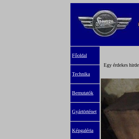
Főoldal
Egy érdekes hirde
Technika
Bemutatók
Gyártörténet
Képgaléria