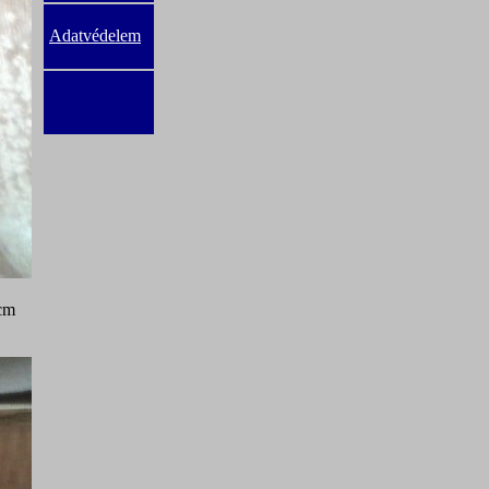
Adatvédelem
 cm