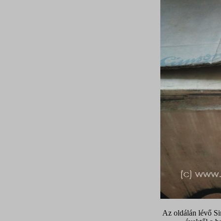
Az oldálán lévő Sim