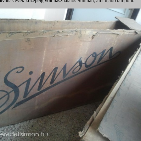
atvanas évek közepéig volt használatos Suhlban, ami újabb támpont.