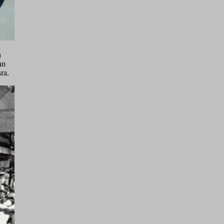
n
an
ra.