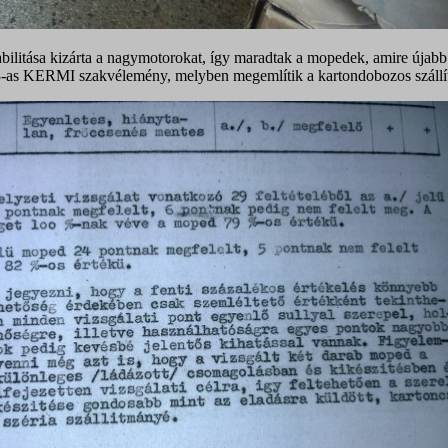
abilitása kizárta a nagymotorokat, így maradtak a mopedek, amire újabb
3-as KERMI szakvélemény, melyben megemlítik a kartondobozos szállít