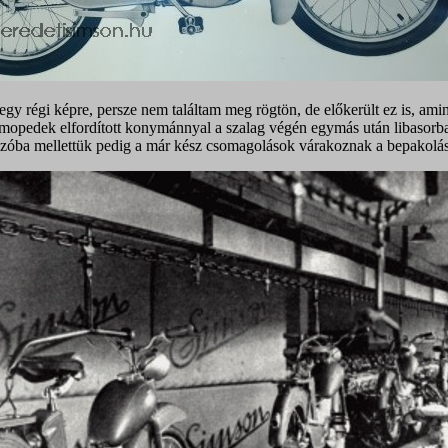
gy régi képre, persze nem találtam meg rögtön, de előkerült ez is, ami
 mopedek elfordított konymánnyal a szalag végén egymás után libasorb
nzóba mellettük pedig a már kész csomagolások várakoznak a bepakolás