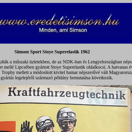
Simson Sport Stoye Superelastik 1962
lták a műszaki üzletekben, de az NDK-ban és Lengyelországban néps
rt mellé Lipcsében gyártott Stoye Superelastik oldalkocsi. A hatvanas 
 Trophy mellett a módosított kivitel hamar népszerűvé vált Magyarors
A gyártás legelejéről származó példány bemutatása következik.