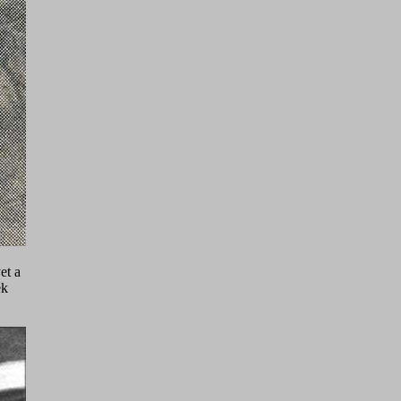
et a
ék