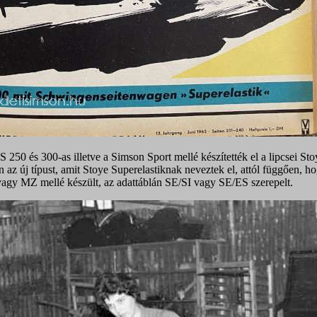
50 és 300-as illetve a Simson Sport mellé készítették el a lipcsei Sto
 az új típust, amit Stoye Superelastiknak neveztek el, attól függően, h
agy MZ mellé készült, az adattáblán SE/SI vagy SE/ES szerepelt.