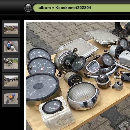
album
»
Kecskemet202204