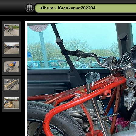
album
»
Kecskemet202204