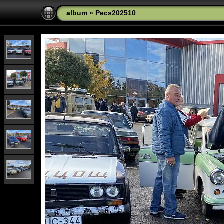
album
»
Pecs202510