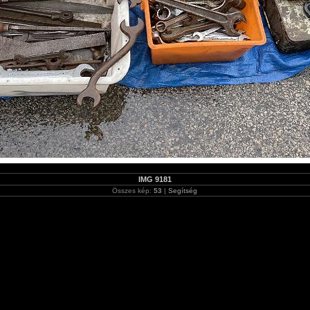
IMG 9181
Összes kép:
53
|
Segítség