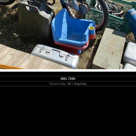
IMG 7290
Összes kép:
34
|
Segítség