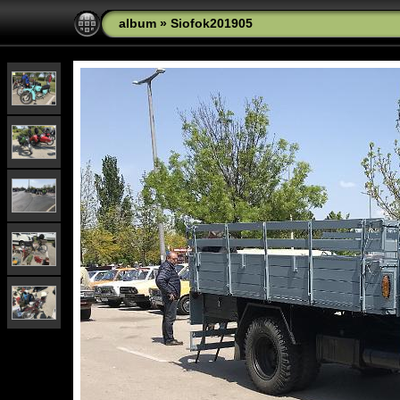
album
»
Siofok201905