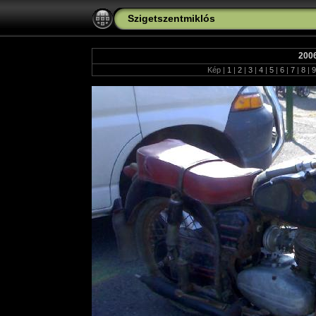
Szigetszentmiklós
200
Kép |
1
|
2
|
3
|
4
|
5
|
6
|
7
|
8
|