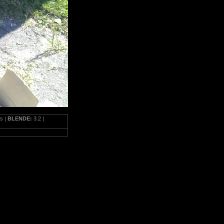
s |
BLENDE:
3.2 |