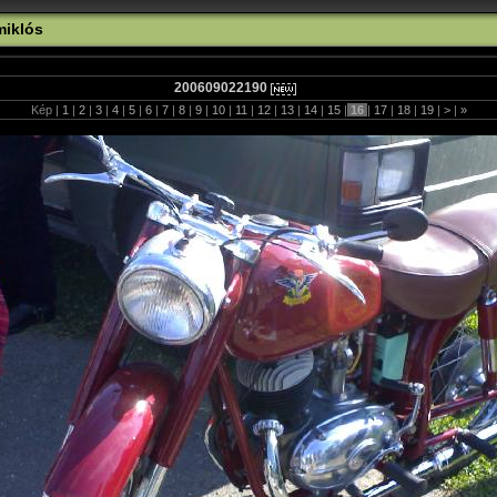
miklós
200609022190
Kép |
1
|
2
|
3
|
4
|
5
|
6
|
7
|
8
|
9
|
10
|
11
|
12
|
13
|
14
|
15
|
16
|
17
|
18
|
19
|
>
|
»