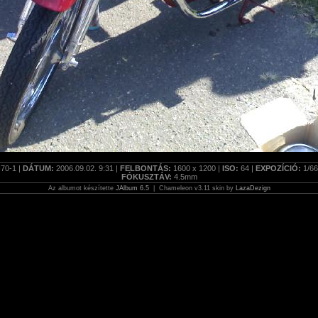
70-1 |
DÁTUM:
2006.09.02. 9:31 |
FELBONTÁS:
1600 x 1200 |
ISO:
64 |
EXPOZÍCIÓ:
1/66
FÓKUSZTÁV:
4.5mm
Az albumot készítette
JAlbum 6.5
| Chameleon v3.11 skin by
LazaDezign