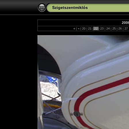
Szigetszentmiklós
200
«
|
<
|
20
|
21
|
22
|
23
|
24
|
25
|
26
|
27